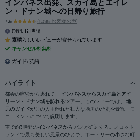
インバネス出発、スカイ島とエイレ
ン・ドナン城への日帰り旅行
4.5
(1.088 お客様の声)
期間:
12 時間
素晴らしい
レビューが寄せられています
キャンセル料無料
ガイド:
英語
ハイライト
都会の喧騒から逃れて、
インバネスからスカイ島とアイ
リーン・ドナン城を訪れるツアー
。このツアーでは、
地
元のガイドが
この人里離れた壮大な場所の歴史や景観、モ
ニュメントについて説明します。
車で約3時間の
インバネスから
バスが送迎する。スコット
ランドで最も美しい風景のひとつ、ポートリーの小さな町