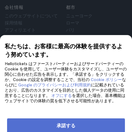
会社情報
都市
このウェブサイトについて
ニューヨーク
採用情報
ローマ
アフィリエイト
パリ
お客様の声
ロンドン
個人情報保護方針
グラナダ
私たちは、お客様に最高の体験を提供するよ
利用規約
クラクフ
う努めています。
法律相談
テネリフェ
Hellotickets はファーストパーティーおよびサードパーティーの
cookie
Cookie を使用して、ユーザー体験をカスタマイズし、ユーザーの
関心に合わせた広告を表示します。「承諾する」をクリックする
か、Cookie の設定を調整することで、当社の
Cookie ポリシー
な
サポート
フォローしてください
らびに
Google のプライバシーおよび利用規約
に記載されている
サポート
とおり、広告のカスタマイズを目的とした個人データの使用に同
意することになります。
オフにする
を選択した場合、基本機能は
お問い合わせ
ウェブサイトでの体験の質を低下させる可能性があります。
承諾する