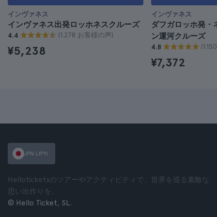
インヴァネス
インヴァネス
インヴァネス出発ロッホネスクルーズ
ダフガロッホ発・
(1.278 お客様の声)
4.4
ン運河クルーズ
(1.
4.8
¥5,238
¥7,372
JPN (JPY)
Helloticketsのツアーやアクティビティで、世界を巡る素敵な
思い出作りを。
© Hello Ticket, SL.