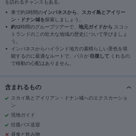
を訪れるチャンスもある。
車で約3時間の
インバネスから
、
スカイ島とアイリー
ン・ドナン城を
探索しましょう。
約12
時間のグループツアーで、
地元ガイドから
スコッ
トランドのこの壮大な地域の歴史について学びましょ
う。
インバネスからハイランド地方の素晴らしい景色を堪
能するのに最適なルートで、バスが
往復して
くれるの
で移動の心配はありません。
含まれるもの
スカイ島とアイリアン・ドナン城へのエクスカーショ
ン
現地ガイド
往復バス送迎
昼食と飲み物