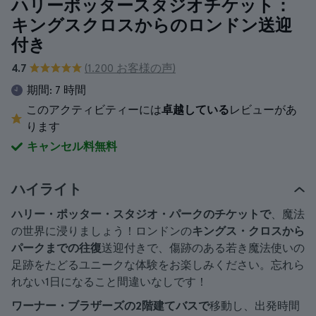
ハリーポッタースタジオチケット：
キングスクロスからのロンドン送迎
付き
4.7
(1.200 お客様の声)
期間:
7 時間
このアクティビティーには
卓越している
レビューがあ
ります
キャンセル料無料
ハイライト
ハリー・ポッター・スタジオ・パークのチケットで
、魔法
の世界に浸りましょう！ロンドンの
キングス・クロスから
パークまでの往復
送迎付きで、傷跡のある若き魔法使いの
足跡をたどるユニークな体験をお楽しみください。忘れら
れない1日になること間違いなしです！
ワーナー・ブラザーズの2階建てバスで
移動し、出発時間