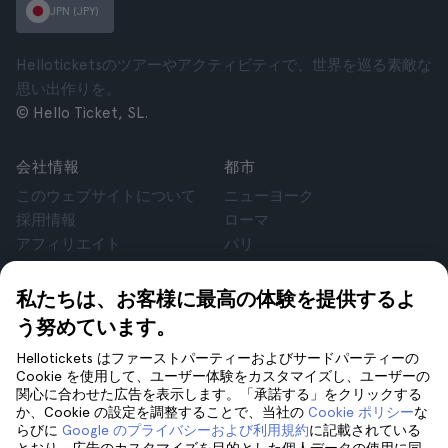
JPN (JPY)
Helloticketsのツアーやアクティビティで、世界を巡る素敵な
思い出作りを。
© Hello Ticket, SL.
会社情報
都市
このウェブサイトについて
ニューヨーク
採用情報
ローマ
アフィリエイト
パリ
お客様の声
ロンドン
個人情報保護方針
グラナダ
私たちは、お客様に最高の体験を提供するよ
利用規約
クラクフ
う努めています。
法律相談
テネリフェ
Hellotickets はファーストパーティーおよびサードパーティーの
cookie
Cookie を使用して、ユーザー体験をカスタマイズし、ユーザーの
関心に合わせた広告を表示します。「承諾する」をクリックする
か、Cookie の設定を調整することで、当社の
Cookie ポリシー
な
サポート
フォローしてください
らびに
Google のプライバシーおよび利用規約
に記載されている
サポート