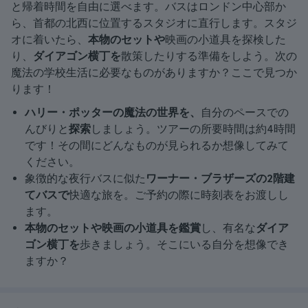
と帰着時間を自由に選べます。バスはロンドン中心部か
ら、首都の北西に位置するスタジオに直行します。スタジ
オに着いたら、
本物のセットや
映画の小道具を探検した
り、
ダイアゴン横丁を
散策したりする準備をしよう。次の
魔法の学校生活に必要なものがありますか？ここで見つか
ります！
ハリー・ポッターの魔法の世界を、
自分のペースでの
んびりと
探索
しましょう。ツアーの所要時間は約4時間
です！その間にどんなものが見られるか想像してみて
ください。
象徴的な夜行バスに似た
ワーナー・ブラザーズの2階建
てバスで
快適な旅を。ご予約の際に時刻表をお渡しし
ます。
本物のセットや映画の小道具を鑑賞
し、有名な
ダイア
ゴン横丁を
歩きましょう。そこにいる自分を想像でき
ますか？