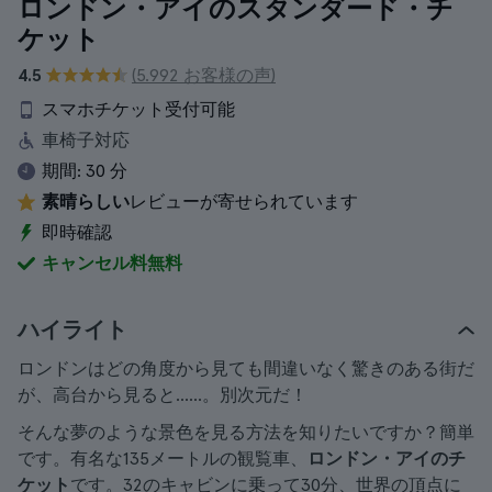
ロンドン・アイのスタンダード・チ
ケット
4.5
(5.992 お客様の声)
スマホチケット受付可能
車椅子対応
期間:
30 分
素晴らしい
レビューが寄せられています
即時確認
キャンセル料無料
ハイライト
ロンドンはどの角度から見ても間違いなく驚きのある街だ
が、高台から見ると......。別次元だ！
そんな夢のような景色を見る方法を知りたいですか？簡単
です。有名な135メートルの観覧車、
ロンドン・アイのチ
ケット
です。32のキャビンに乗って30分、世界の頂点に