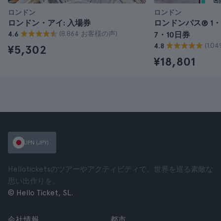
ロンドン
ロンドン
ロンドン・アイ: 入場券
ロンドンパス® 1・
(8.864 お客様の声)
4.6
7・10日券
(1.
4.8
¥5,302
¥18,801
JPN (JPY)
Helloticketsのツアーやアクティビティで、世界を巡る素敵な
思い出作りを。
© Hello Ticket, SL.
会社情報
都市