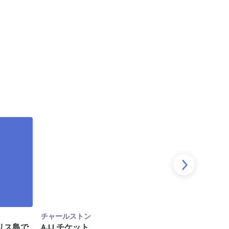
チャールストン
チャールス
リス島で
AJJ チケット
チャール