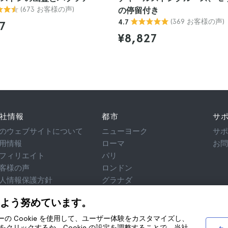
(673 お客様の声)
の停留付き
(369 お客様の声)
4.7
7
¥8,827
社情報
都市
サ
のウェブサイトについて
ニューヨーク
サ
用情報
ローマ
お
フィリエイト
パリ
客様の声
ロンドン
人情報保護方針
グラナダ
用規約
クラクフ
よう努めています。
律相談
テネリフェ
okie
ティーの Cookie を使用して、ユーザー体験をカスタマイズし、
クリックするか、Cookie の設定を調整することで、当社