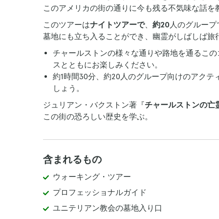
このアメリカの街の通りに今も残る不気味な話を
このツアーは
ナイトツアーで
、
約20
人のグループ
墓地にも立ち入ることができ、幽霊がしばしば旅
チャールストンの様々な通りや路地を通るこの
スとともにお楽しみください。
約1時間30分、約20人のグループ向けのアク
しょう。
ジュリアン・バクストン著『
チャールストンの亡霊』（原
この街の恐ろしい歴史を学ぶ。
含まれるもの
ウォーキング・ツアー
プロフェッショナルガイド
ユニテリアン教会の墓地入り口