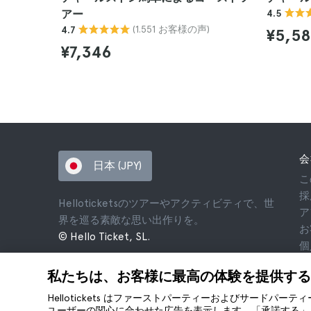
アー
4.5
(1.551 お客様の声)
4.7
¥5,58
¥7,346
会
日本 (JPY)
こ
採
Helloticketsのツアーやアクティビティで、世
ア
界を巡る素敵な思い出作りを。
お
© Hello Ticket, SL.
個
利
私たちは、お客様に最高の体験を提供する
法
co
Hellotickets はファーストパーティーおよびサードパー
ユーザーの関心に合わせた広告を表示します。「承諾する」を