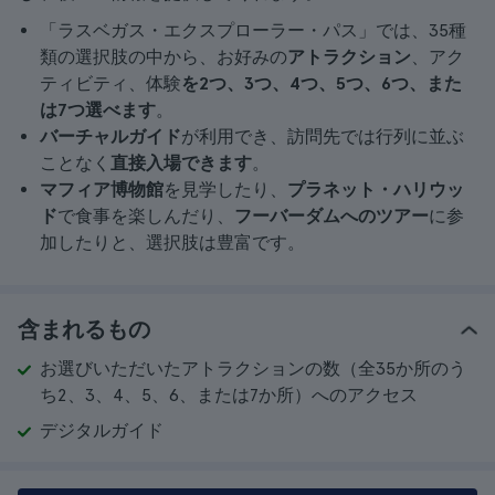
「ラスベガス・エクスプローラー・パス」では、35種
類の選択肢の中から、お好みの
アトラクション
、アク
ティビティ、体験
を2つ、3つ、4つ、5つ、6つ、また
は7つ選べます
。
バーチャルガイド
が利用でき、訪問先では行列に並ぶ
ことなく
直接入場できます
。
マフィア博物館
を見学したり、
プラネット・ハリウッ
ド
で食事を楽しんだり、
フーバーダムへのツアー
に参
加したりと、選択肢は豊富です。
含まれるもの
お選びいただいたアトラクションの数（全35か所のう
ち2、3、4、5、6、または7か所）へのアクセス
デジタルガイド