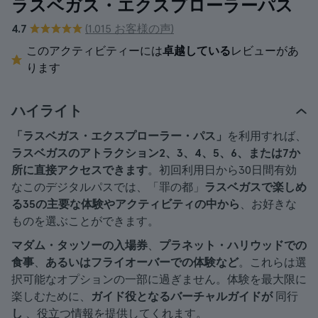
ラスベガス・エクスプローラーパス
4.7
(1.015 お客様の声)
このアクティビティーには
卓越している
レビューがあ
ります
ハイライト
「ラスベガス・エクスプローラー・パス」
を利用すれば、
ラスベガスのアトラクション2、3、4、5、6、または7か
所に直接アクセスできます
。初回利用日から30日間有効
なこのデジタルパスでは、「罪の都」
ラスベガスで楽しめ
る35の主要な体験やアクティビティの中から
、お好きな
ものを選ぶことができます。
マダム・タッソーの入場券
、
プラネット・ハリウッドでの
食事
、
あるいはフライオーバーでの体験など
。これらは選
択可能なオプションの一部に過ぎません。体験を最大限に
楽しむために、
ガイド役となるバーチャルガイドが
同行
し
、役立つ情報を提供してくれます。