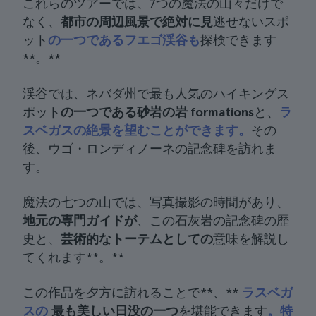
これらのツアーでは、7つの魔法の山々だけで
なく、
都市の周辺風景で絶対に見
逃せないスポ
ット
の一つであるフエゴ渓谷も
探検できます
**。**
渓谷では、ネバダ州で最も人気のハイキングス
ポット
の一つである砂岩の岩 formations
と、
ラ
スベガスの絶景を望むことができます。
その
後、ウゴ・ロンディノーネの記念碑を訪れま
す。
魔法の七つの山では、写真撮影の時間があり、
地元の専門ガイドが
、この石灰岩の記念碑の歴
史と、
芸術的なトーテムとしての
意味を解説し
てくれます**。**
この作品を夕方に訪れることで**、**
ラスベガ
スの
最も美しい日没の一つ
を堪能できます
。特