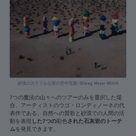
砂漠のカラフルな岩の空中写真| ©Greg Meyer MD(H)
7つの魔法の山々へのツアーのみを選択した場
合、アーティストのウゴ・ロンディノーネの代
表作である、自然への賛歌と砂漠での人間の活
動を表現
した7つの
彩色
された石灰岩のトーテ
ム
を発見できます。