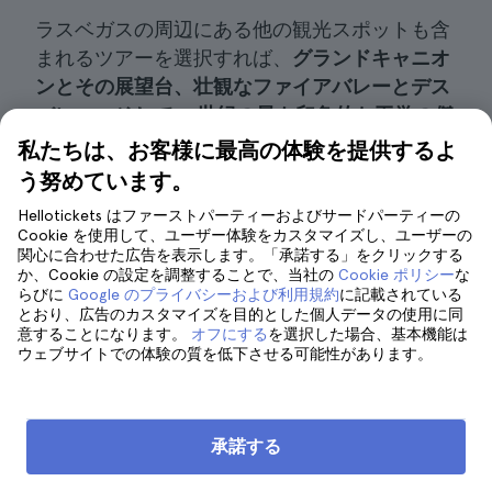
ラスベガスの周辺にある他の観光スポットも含
まれるツアーを選択すれば、
グランドキャニオ
ンとその展望台、
壮観なファイアバレーとデス
バレー
、
そして20世紀の
最も印象的な工学の傑
作の一つである
フーバーダムも楽しむことがで
私たちは、お客様に最高の体験を提供するよ
きます。
う努めています。
Hellotickets はファーストパーティーおよびサードパーティーの
Cookie を使用して、ユーザー体験をカスタマイズし、ユーザーの
7つの魔法の山へのツアーを予約する
関心に合わせた広告を表示します。「承諾する」をクリックする
か、Cookie の設定を調整することで、当社の
Cookie ポリシー
な
らびに
Google のプライバシーおよび利用規約
に記載されている
とおり、広告のカスタマイズを目的とした個人データの使用に同
意することになります。
オフにする
を選択した場合、基本機能は
ウェブサイトでの体験の質を低下させる可能性があります。
ラスベガス発の7つの魔法の山への
ツアーのヒント
承諾する