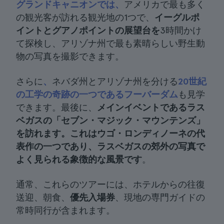
グランドキャニオンでは、
アメリカで最も多く
の観光客が訪れる観光地の1つで、
イーグルポ
イントとグアノポイントの展望台を
3時間かけ
て探検し、アリゾナ州で最も素晴らしい野生動
物の写真を撮影できます。
さらに
、
ネバダ州とアリゾナ州を分ける
20世紀
の工学の奇跡の一つであるフーバーダム
も見学
できます。最後に、
メインイベントであるラス
ベガスの「
セブン・マジック・マウンテンズ
」
を訪れます。
これはウゴ・ロンディノーネの代
表作の一つであり、ラスベガスの郊外の
写真で
よく見られる象徴的な風景です
。
通常、これらのツアーには、ホテルからの往復
送迎、朝食、
優先入場券
、現地の専門ガイドの
常時同行が含まれます。