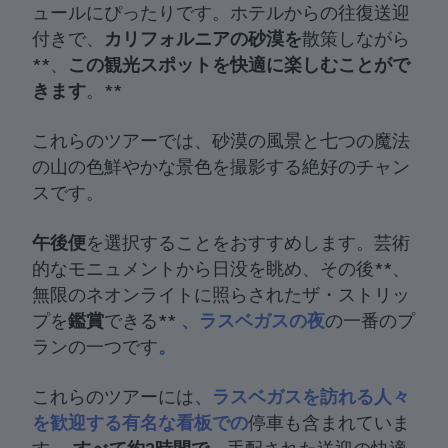
ュールにぴったりです。ホテルからの往復送迎
付きで、
カリフォルニアの砂漠を
散策しながら
**、
この観光スポットを快適に楽しむことがで
きます
。**
これらのツアーでは、砂漠の風景と七つの魔法
の山の色鮮やかな景色を撮影する絶好のチャン
スです。
午後便
を選択することをおすすめします。芸術
的なモニュメントから日没を眺め、その後**、
無限のネオンライトに照らされたザ・ストリッ
プを
鑑賞
できる**
、ラスベガスの夜
の一番のプ
ランの一つです
。
これらのツアーには
、ラスベガスを訪れる人々
を歓迎する有名な看板での
停車も含まれていま