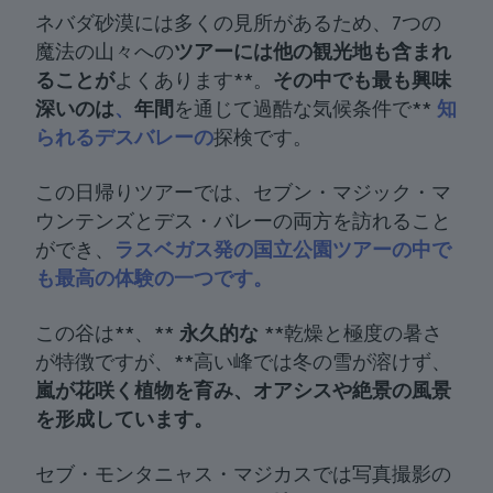
ネバダ砂漠には多くの見所があるため、7つの
魔法の山々への
ツアーには他の観光地も含まれ
ることが
よくあります**。
その中でも最も興味
深いのは
、
年間
を通じて過酷な気候条件で**
知
られるデスバレーの
探検です。
この日帰りツアーでは、セブン・マジック・マ
ウンテンズとデス・バレーの両方を訪れること
ができ、
ラスベガス発の国立公園ツアーの中で
も最高の体験の一つです。
この谷は**、**
永久的な
**乾燥と極度の暑さ
が特徴ですが、**高い峰では冬の雪が溶けず、
嵐が花咲く植物を育み、
オアシスや絶景の風景
を形成しています
。
セブ・モンタニャス・マジカスでは写真撮影の