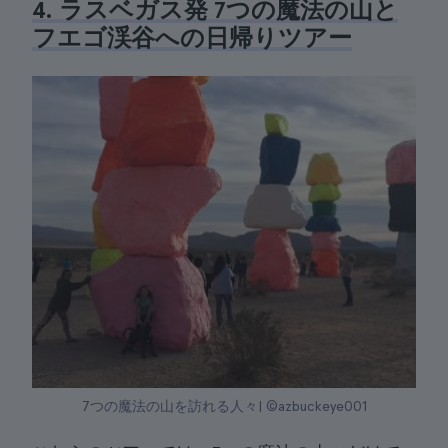
4. ラスベガス発 7つの魔法の山と
フエゴ渓谷への日帰りツアー
7つの魔法の山を訪れる人々| ©azbuckeye001