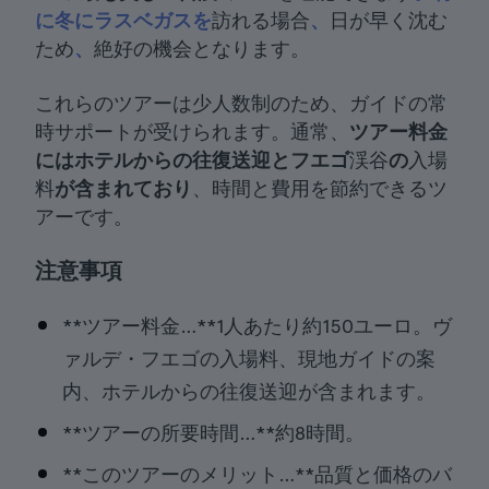
に冬にラスベガスを
訪れる場合
、
日が早く沈む
ため
、
絶好の機会となります。
これらのツアーは少人数制のため、ガイドの常
時サポートが受けられます。通常、
ツアー料金
にはホテルからの往復送迎とフエゴ
渓谷
の
入場
料
が含まれており
、時間と費用を節約できるツ
アーです。
注意事項
**ツアー料金…**1人あたり約150ユーロ。ヴ
ァルデ・フエゴの入場料、現地ガイドの案
内、ホテルからの往復送迎が含まれます。
**ツアーの所要時間…**約8時間。
**このツアーのメリット…**品質と価格のバ