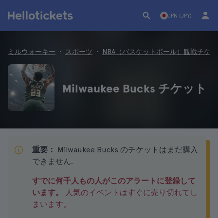
JPN (JPY)
ミルウォーキー
スポーツ
NBA（バスケットボール）観戦チケッ
Milwaukee Bucks チケット
重要：
Milwaukee Bucks のチケットはまだ購入
できません.
すでに何千人もの人がこのアラートに登録して
います。
人気のイベントはすぐに売り切れてし
まいます。