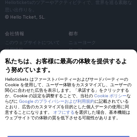
Helloticketsのツアーやアクティビティで、世界を巡る素敵な
思い出作りを。
© Hello Ticket, SL.
会社情報
都市
このウェブサイトについて
ニューヨーク
採用情報
ローマ
アフィリエイト
パリ
私たちは、お客様に最高の体験を提供するよ
お客様の声
ロンドン
う努めています。
個人情報保護方針
グラナダ
利用規約
クラクフ
Hellotickets はファーストパーティーおよびサードパーティーの
Cookie を使用して、ユーザー体験をカスタマイズし、ユーザーの
法律相談
テネリフェ
関心に合わせた広告を表示します。「承諾する」をクリックする
cookie
か、Cookie の設定を調整することで、当社の
Cookie ポリシー
な
らびに
Google のプライバシーおよび利用規約
に記載されている
とおり、広告のカスタマイズを目的とした個人データの使用に同
サポート
フォローしてください
意することになります。
オフにする
を選択した場合、基本機能は
ウェブサイトでの体験の質を低下させる可能性があります。
サポート
お問い合わせ