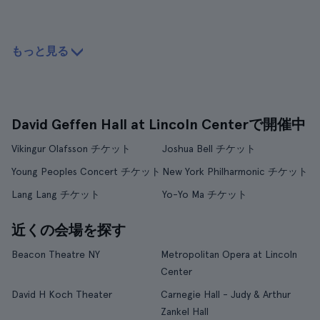
もっと見る
David Geffen Hall at Lincoln Centerで開催中
Vikingur Olafsson チケット
Joshua Bell チケット
Young Peoples Concert チケット
New York Philharmonic チケット
Lang Lang チケット
Yo-Yo Ma チケット
近くの会場を探す
Beacon Theatre NY
Metropolitan Opera at Lincoln
Center
David H Koch Theater
Carnegie Hall - Judy & Arthur
Zankel Hall