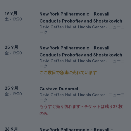
19 9月
New York Philharmonic - Rouvali -
土
•
19:30
Conducts Prokofiev and Shostakovich
David Geffen Hall at Lincoln Center • ニューヨ
ーク
25 9月
New York Philharmonic - Rouvali -
金
•
19:30
Conducts Prokofiev and Shostakovich
David Geffen Hall at Lincoln Center • ニューヨ
ーク
ここ数日で急速に売れています
25 9月
Gustavo Dudamel
金
•
19:30
David Geffen Hall at Lincoln Center • ニューヨ
ーク
もうすぐ売り切れます - チケットは残り27 枚
のみ
26 9月
New York Philharmonic - Rouvali -