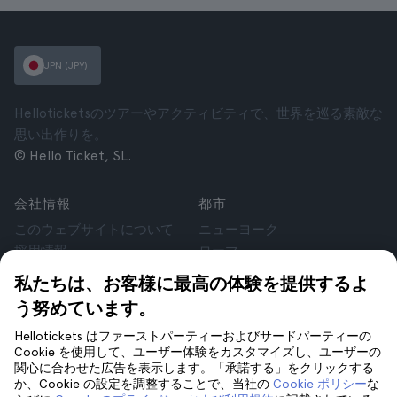
JPN (JPY)
Helloticketsのツアーやアクティビティで、世界を巡る素敵な
思い出作りを。
© Hello Ticket, SL.
会社情報
都市
このウェブサイトについて
ニューヨーク
採用情報
ローマ
アフィリエイト
パリ
私たちは、お客様に最高の体験を提供するよ
お客様の声
ロンドン
う努めています。
個人情報保護方針
グラナダ
利用規約
クラクフ
Hellotickets はファーストパーティーおよびサードパーティーの
Cookie を使用して、ユーザー体験をカスタマイズし、ユーザーの
法律相談
テネリフェ
関心に合わせた広告を表示します。「承諾する」をクリックする
cookie
か、Cookie の設定を調整することで、当社の
Cookie ポリシー
な