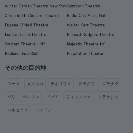
Winter Garden Theatre New York
Gershwin Theatre
Circle In The Square Theatre
Radio City Music Hall
Eugene O'Neill Theatre
Walter Kerr Theatre
Luntfontanne Theatre
Richard Rodgers Theatre
Shubert Theatre - NY
Majestic Theatre NY
Birdland Jazz Club
Playstation Theater
その他の目的地
ローマ
メノルカ
テネリフェ
クラクフ
グラナダ
パリ
ベルリン
ドバイ
フィレンツェ
マラケシュ
マルセイユ
ロンドン