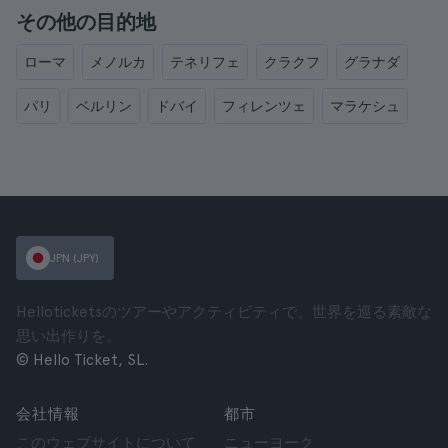
その他の目的地
ローマ
メノルカ
テネリフェ
クラクフ
グラナダ
パリ
ベルリン
ドバイ
フィレンツェ
マラケシュ
JPN (JPY)
Helloticketsのツアーやアクティビティで、世界を巡る素敵な
思い出作りを。
© Hello Ticket, SL.
会社情報
都市
このウェブサイトについて
ニューヨーク