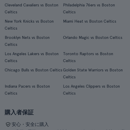
Cleveland Cavaliers vs Boston
Philadelphia 76ers vs Boston
Celtics
Celtics
New York Knicks vs Boston
Miami Heat vs Boston Celtics
Celtics
Brooklyn Nets vs Boston
Orlando Magic vs Boston Celtics
Celtics
Los Angeles Lakers vs Boston
Toronto Raptors vs Boston
Celtics
Celtics
Chicago Bulls vs Boston Celtics
Golden State Warriors vs Boston
Celtics
Indiana Pacers vs Boston
Los Angeles Clippers vs Boston
Celtics
Celtics
購入者保証
安心・安全に購入