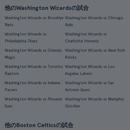
他のWashington Wizardsの試合
Washington Wizards vs Brooklyn
Washington Wizards vs Chicago
Nets
Bulls
Washington Wizards vs
Washington Wizards vs
Philadelphia 76ers
Charlotte Hornets
Washington Wizards vs Orlando
Washington Wizards vs New York
Magic
Knicks
Washington Wizards vs Toronto
Washington Wizards vs Los
Raptors
Angeles Lakers
Washington Wizards vs Indiana
Washington Wizards vs San
Pacers
Antonio Spurs
Washington Wizards vs Phoenix
Washington Wizards vs Memphis
Suns
Grizzlies
他のBoston Celticsの試合