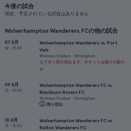
今後の試合
現在、予定されている試合はありません
Wolverhampton Wanderers FCの他の試合
07 8月
Wolverhampton Wanderers vs. Port
金
•
19:45
Vale
Molineux Stadium • Birmingham
もうすぐ売り切れます - チケットは残り3 枚の
み
09 8月
Wolverhampton Wanderers FC vs.
日
•
15:00
Blackburn Rovers FC
Molineux Stadium • Birmingham
売り切れ
10 8月
Wolverhampton Wanderers FC vs.
月
•
15:00
Bolton Wanderers FC