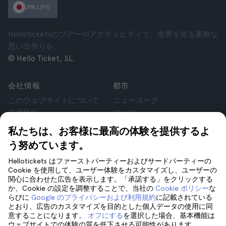
JPN (JPY)
Helloticketsのツアーやアクティビティで、世界を巡る素敵な
思い出作りを。
© Hello Ticket, SL.
会社情報
都市
このウェブサイトについて
ニューヨーク
採用情報
ローマ
アフィリエイト
パリ
私たちは、お客様に最高の体験を提供するよ
お客様の声
ロンドン
う努めています。
個人情報保護方針
グラナダ
利用規約
クラクフ
Hellotickets はファーストパーティーおよびサードパーティーの
Cookie を使用して、ユーザー体験をカスタマイズし、ユーザーの
法律相談
テネリフェ
関心に合わせた広告を表示します。「承諾する」をクリックする
cookie
か、Cookie の設定を調整することで、当社の
Cookie ポリシー
な
らびに
Google のプライバシーおよび利用規約
に記載されている
とおり、広告のカスタマイズを目的とした個人データの使用に同
サポート
フォローしてください
意することになります。
オフにする
を選択した場合、基本機能は
ウェブサイトでの体験の質を低下させる可能性があります。