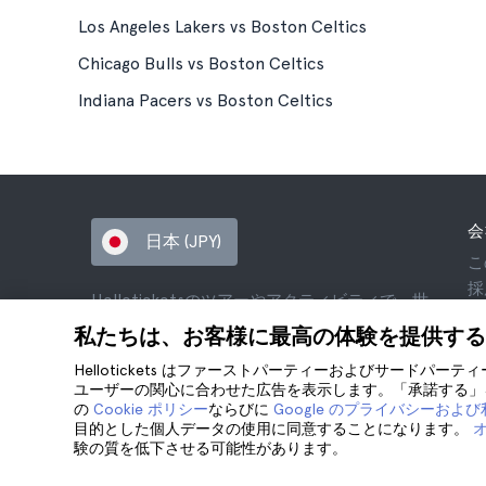
Los Angeles Lakers vs Boston Celtics
Chicago Bulls vs Boston Celtics
Indiana Pacers vs Boston Celtics
会
日本 (JPY)
こ
採
Helloticketsのツアーやアクティビティで、世
ア
界を巡る素敵な思い出作りを。
私たちは、お客様に最高の体験を提供する
お
© Hello Ticket, SL.
個
Hellotickets はファーストパーティーおよびサードパー
ユーザーの関心に合わせた広告を表示します。「承諾する」を
利
の
Cookie ポリシー
ならびに
Google のプライバシーおよ
法
目的とした個人データの使用に同意することになります。
co
験の質を低下させる可能性があります。