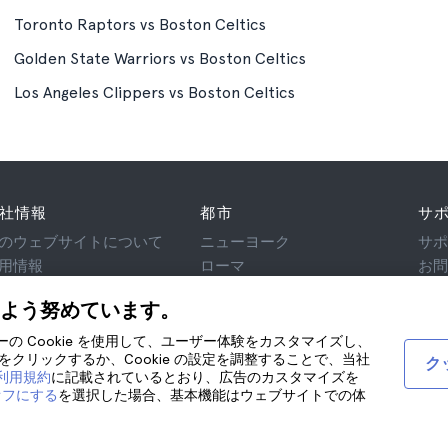
Toronto Raptors vs Boston Celtics
Golden State Warriors vs Boston Celtics
Los Angeles Clippers vs Boston Celtics
社情報
都市
サ
のウェブサイトについて
ニューヨーク
サ
用情報
ローマ
お
フィリエイト
パリ
よう努めています。
客様の声
ロンドン
人情報保護方針
グラナダ
ティーの Cookie を使用して、ユーザー体験をカスタマイズし、
クリックするか、Cookie の設定を調整することで、当社
用規約
クラクフ
ク
び利用規約
に記載されているとおり、広告のカスタマイズを
律相談
テネリフェ
オフにする
を選択した場合、基本機能はウェブサイトでの体
okie