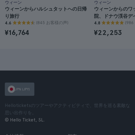
ウィーン
ウィーン
ウィーンからハルシュタットへの日帰
ウィーンからのワ
り旅行
院、ドナウ渓谷デ
(845 お客様の声)
(98
4.6
4.8
¥16,764
¥22,253
JPN (JPY)
Helloticketsのツアーやアクティビティで、世界を巡る素敵な
思い出作りを。
© Hello Ticket, SL.