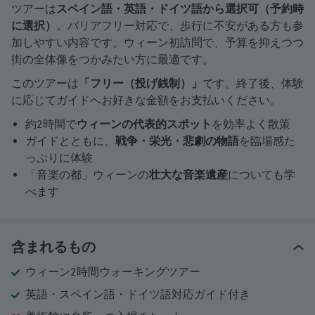
ツアーは
スペイン語・英語・ドイツ語から選択可（予約時
に選択）
。バリアフリー対応で、歩行に不安がある方も参
加しやすい内容です。ウィーン初訪問で、予算を抑えつつ
街の全体像をつかみたい方に最適です。
このツアーは
「フリー（投げ銭制）」
です。終了後、体験
に応じてガイドへお好きな金額をお支払いください。
約2時間で
ウィーンの代表的スポット
を効率よく散策
ガイドとともに、
戦争・栄光・悲劇の物語
を臨場感た
っぷりに体験
「音楽の都」ウィーンの
壮大な音楽遺産
についても学
べます
含まれるもの
ウィーン2時間ウォーキングツアー
英語・スペイン語・ドイツ語対応ガイド付き