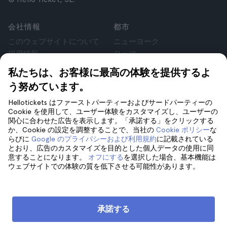
会社情報
都市
このウェブサイトについて
ニューヨーク
採用情報
ローマ
アフィリエイト
パリ
私たちは、お客様に最高の体験を提供するよ
お客様の声
ロンドン
う努めています。
個人情報保護方針
グラナダ
利用規約
クラクフ
Hellotickets はファーストパーティーおよびサードパーティーの
Cookie を使用して、ユーザー体験をカスタマイズし、ユーザーの
法律相談
テネリフェ
関心に合わせた広告を表示します。「承諾する」をクリックする
cookie
か、Cookie の設定を調整することで、当社の
Cookie ポリシー
な
らびに
Google のプライバシーおよび利用規約
に記載されている
とおり、広告のカスタマイズを目的とした個人データの使用に同
サポート
フォローしてください
意することになります。
オフにする
を選択した場合、基本機能は
ウェブサイトでの体験の質を低下させる可能性があります。
サポート
お問い合わせ
承諾する