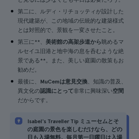
第二に、ルディ・リチョッティが設計した
現代建築が、この地域の伝統的な建築様式
とは対照的で、景観を一変させたこと。
第三に**、
美術館の高架歩道から
眺めるマ
ルセイユ旧港と地中海の息を呑むような絶
景である**。また、美しい庭園の散策もお
勧めだ。
最後に、
MuCemは意見交換
、知識の普及、
異文化の
認識にとって
非常に興味深い
空間
だからです。
Isabel's Traveller Tip ミューセムとそ
の庭園の景色を楽しむだけなら、どの
日も入場無料。毎月第一日曜日は入場