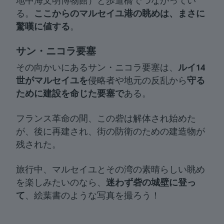
地中海文明博物館）と歩道橋でつながってい
る。
ここからのマルセイユ港の眺めは、まさに
驚嘆に値する
。
サン・ニコラ要塞
その向かいにあるサン・ニコラ要塞は、
ルイ14
世がマルセイユを
侵略者や地元の反乱から
守る
ために建設を命じた要塞で
ある。
フランス革命の間、この砦は解体され始めた
が、後に再建され、街の防衛のための建造物が
残された。
旅行中、マルセイユとその湾の素晴らしい眺め
を楽しみたいのなら、
迷わず砦の城壁に登っ
て
、絵葉書のような写真を撮ろう！