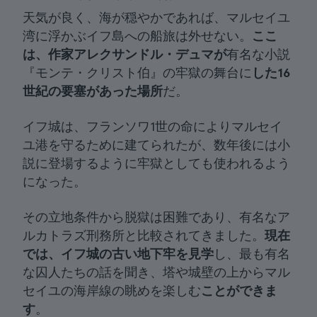
天気が良く、海が穏やかであれば、マルセイユ
湾に浮かぶイフ島への船旅は外せない。
ここ
は、作家アレクサンドル・デュマが
有名な小説
『モンテ・クリスト伯』の牢獄の舞台に
した16
世紀の要塞があった場所
だ。
イフ城は、フランソワ1世の命によりマルセイ
ユ港を守るために建てられたが、数年後には小
説に登場するように牢獄としても使われるよう
になった。
その立地条件から脱獄は困難であり、有名なア
ルカトラズ刑務所と比較されてきました。
現在
では、イフ城の古い地下牢を見学
し、最も有名
な囚人たちの話を聞き、塔や城壁の上からマル
セイユの海岸線の眺めを楽しむ
ことができま
す
。