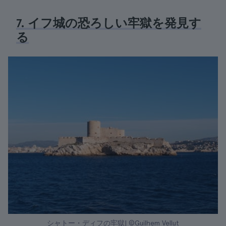
7. イフ城の恐ろしい牢獄を発見す
る
シャトー・ディフの牢獄| ©Guilhem Vellut