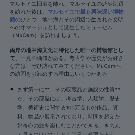
マルセイユ旧港を離れ、マルセイユの砦や海辺
を訪れた後は、
マルセイユで最も興味深い博物
館の
ひとつ、地中海とその周辺で生まれた文明
へのオマージュとして誕生したミューセム
（MuCem）を訪れましょう。
両岸の地中海文化に特化した唯一の博物館とし
て
、一見の価値がある。考古学や歴史がお好き
な方は、ぜひ訪れてみてください。MuCemへ
の訪問をお勧めする理由はいくつかある：
まず第一に**、その収蔵品と施設の性質**
だ。その部屋には、考古学、人類学、歴史
学、美術史に関する100万点もの作品、資
料、物品が展示されており、時間を超えた
好奇心の旅を楽しむことができる。きちん
と見るには少なくとも半日は必要だろう。