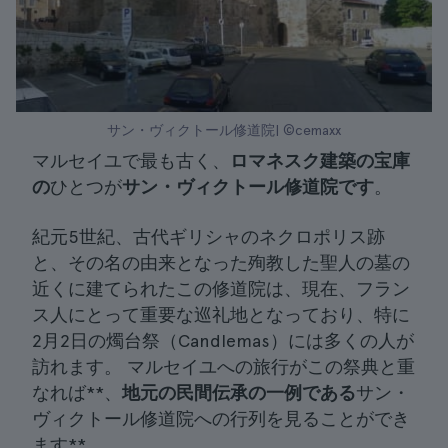
サン・ヴィクトール修道院| ©cemaxx
マルセイユで最も古く、
ロマネスク建築の宝庫
の
ひとつが
サン・ヴィクトール修道院です
。
紀元5世紀、古代ギリシャのネクロポリス跡
と、その名の由来となった殉教した聖人の墓の
近くに建てられたこの修道院は、現在、フラン
ス人にとって重要な巡礼地となっており、特に
2月2日の燭台祭（Candlemas）には多くの人が
訪れます。 マルセイユへの旅行がこの祭典と重
なれば**、
地元の民間伝承の一例である
サン・
ヴィクトール修道院への行列を見ることができ
ます**。