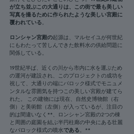
が立ち並ぶこの大通りは、
この街で最も美しい
写真を撮るために作られたような
美しい宮殿に
覆われている
。
ロンシャン宮殿の
起源は、マルセイユが何世紀
にもわたって苦しんできた飲料水の供給問題に
関係している。
19世紀半ば、近くの川から市内に水を運ぶため
の運河が建設され、このプロジェクトの成功を
祝して、大通りの端にバロック様式でモニュメ
ンタルな雰囲気を持つこの美しい宮殿が建てら
れた。 この建物には現在、自然史博物館（右
側）と美術館（左側）が入っているが、注目の
的は間違いなく**、ロンシャン宮殿の2つの棟
と周囲の庭園を結ぶ半円柱廊の中央にある壮麗
なバロック様式の噴水
である
。**