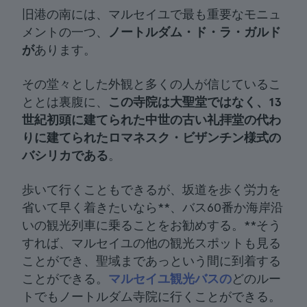
旧港の南には、マルセイユで最も重要なモニュ
メントの一つ、
ノートルダム・ド・ラ・ガルド
が
あります。
その堂々とした外観と多くの人が信じているこ
ととは裏腹に、
この寺院は大聖堂ではなく、
13
世紀初頭に建てられた中世の古い礼拝堂の代わ
りに建てられた
ロマネスク・ビザンチン様式の
バシリカである
。
歩いて行くこともできるが、坂道を歩く労力を
省いて早く着きたいなら**、バス60番か海岸沿
いの観光列車に乗ることをお勧めする。**そう
すれば、マルセイユの他の観光スポットも見る
ことができ、聖域まであっという間に到着する
ことができる。
マルセイユ観光バスの
どのルー
トでもノートルダム寺院に行くことができる。