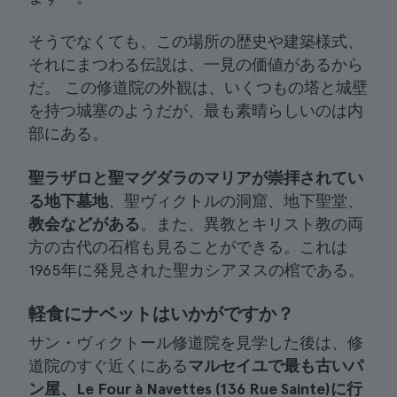
そうでなくても、この場所の歴史や建築様式、
それにまつわる伝説は、一見の価値があるから
だ。 この修道院の外観は、いくつもの塔と城壁
を持つ城塞のようだが、最も素晴らしいのは内
部にある。
聖ラザロと聖マグダラのマリアが崇拝されてい
る地下墓地
、聖ヴィクトルの洞窟、地下聖堂、
教会などがある
。また、異教とキリスト教の両
方の古代の石棺も見ることができる。これは
1965年に発見された聖カシアヌスの棺である。
軽食にナベットはいかがですか？
サン・ヴィクトール修道院を見学した後は、修
道院のすぐ近くにある
マルセイユで最も古いパ
ン屋、Le Four à Navettes (136 Rue Sainte)
に行