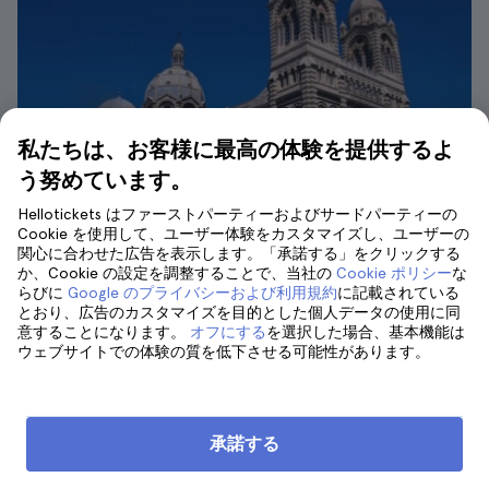
私たちは、お客様に最高の体験を提供するよ
う努めています。
Hellotickets はファーストパーティーおよびサードパーティーの
Cookie を使用して、ユーザー体験をカスタマイズし、ユーザーの
関心に合わせた広告を表示します。「承諾する」をクリックする
か、Cookie の設定を調整することで、当社の
Cookie ポリシー
な
らびに
Google のプライバシーおよび利用規約
に記載されている
マルセイユ大聖堂| ©Geoff Livingston
とおり、広告のカスタマイズを目的とした個人データの使用に同
最後に、このマルセイユの見どころリストを締
意することになります。
オフにする
を選択した場合、基本機能は
ウェブサイトでの体験の質を低下させる可能性があります。
めくくるのは、マルセイユ大聖堂だ。
フランスで唯一、海を見下ろすこの大聖堂は、
港の入り口に位置****し、ムセムとサン・ジャ
承諾する
ン要塞からすぐのところにあります。 ビザンテ