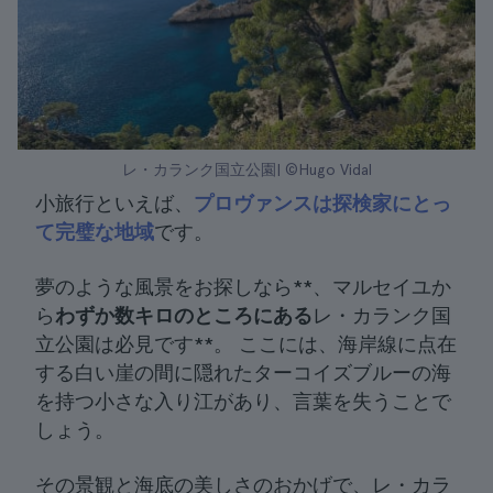
レ・カランク国立公園| ©Hugo Vidal
小旅行といえば、
プロヴァンスは探検家にとっ
て完璧な地域
です。
夢のような風景をお探しなら**、マルセイユか
ら
わずか数キロのところにある
レ・カランク国
立公園は必見です**。 ここには、海岸線に点在
する白い崖の間に隠れたターコイズブルーの海
を持つ小さな入り江があり、言葉を失うことで
しょう。
その景観と海底の美しさのおかげで、レ・カラ