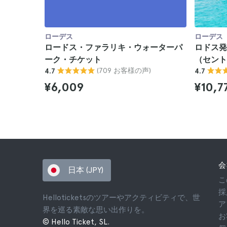
ローデス
ローデス
ロードス・ファラリキ・ウォーターパ
ロドス発
ーク・チケット
（セント
(709 お客様の声)
4.7
4.7
¥6,009
¥10,7
会
日本 (JPY)
こ
採
Helloticketsのツアーやアクティビティで、世
ア
界を巡る素敵な思い出作りを。
お
© Hello Ticket, SL.