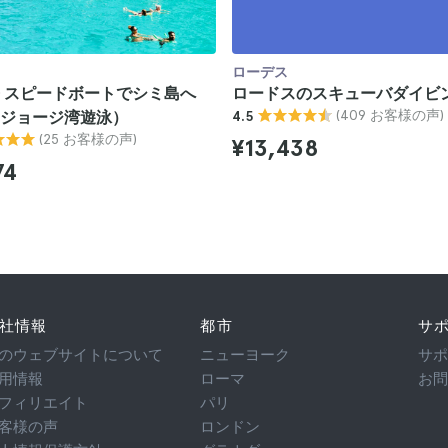
ローデス
 スピードボートでシミ島へ
ロードスのスキューバダイビ
(409 お客様の声)
ジョージ湾遊泳）
4.5
(25 お客様の声)
¥13,438
74
社情報
都市
サ
のウェブサイトについて
ニューヨーク
サ
用情報
ローマ
お
フィリエイト
パリ
客様の声
ロンドン