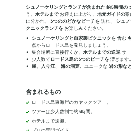
シュノーケリングとランチが含まれた
約5時間の
う。
ホテルまで
お迎えに上がり、
地元ガイドの
案
に分かれ、
3つののどかなビーチを
訪れ、
シュノ
クニックランチを
お楽しみください。
シュノーケリングと自家製ピクニックを
含む
点からロードス島を発見しましょう。
集合場所に直接行くか、
ホテルまでの送迎
サー
少人数で
ロードス島の3つのビーチを
漕ぎます
崖、入り江
、
海の洞窟、
ユニークな
岩の形な
含まれるもの
ロードス島東海岸のカヤックツアー。
ツアーは少人数制で約5時間。
ホテルまで送迎。
プロの専門ガイド。