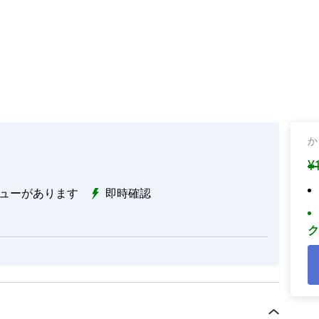
か
¥
ューがあります
即時確認
ク