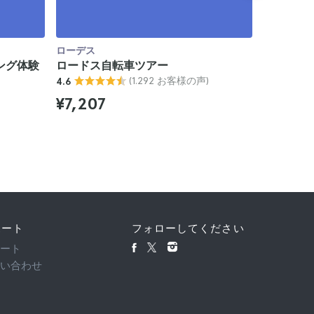
ローデス
ローデス
ング体験
ロードス自転車ツアー
ロードス
(1.292 お客様の声)
4.6
プ
4.8
¥7,207
¥8,57
ポート
フォローしてください
ポート
問い合わせ