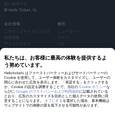
思い出作りを。
© Hello Ticket, SL.
会社情報
都市
このウェブサイトについて
ニューヨーク
採用情報
ローマ
アフィリエイト
パリ
お客様の声
ロンドン
個人情報保護方針
グラナダ
私たちは、お客様に最高の体験を提供するよ
利用規約
クラクフ
う努めています。
法律相談
テネリフェ
Hellotickets はファーストパーティーおよびサードパーティーの
cookie
Cookie を使用して、ユーザー体験をカスタマイズし、ユーザーの
関心に合わせた広告を表示します。「承諾する」をクリックする
か、Cookie の設定を調整することで、当社の
Cookie ポリシー
な
サポート
フォローしてください
らびに
Google のプライバシーおよび利用規約
に記載されている
サポート
とおり、広告のカスタマイズを目的とした個人データの使用に同
意することになります。
オフにする
を選択した場合、基本機能は
お問い合わせ
ウェブサイトでの体験の質を低下させる可能性があります。