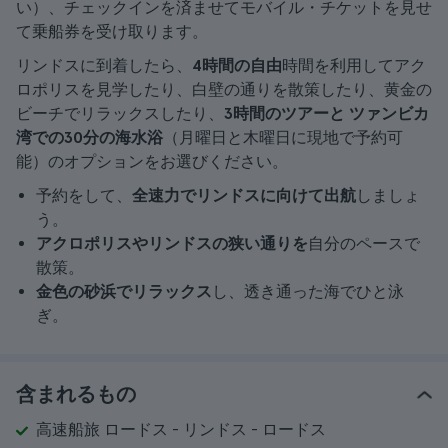
い）、チェックインを済ませてモバイル・チケットを見せ
て乗船券を受け取ります。
リンドスに到着したら、
4時間の自由
時間を利用してアク
ロポリスを見学したり、白壁の通りを散策したり、黄金の
ビーチでリラックスしたり、
3時間のツアーと
ツァンビカ
湾での30分の海水浴
（月曜日と木曜日に現地で予約可
能）のオプションをお選びください。
予約をして、
全速力でリンドスに向けて出航
しましょ
う。
アクロポリスやリンドスの狭い通りを
自分のペースで
散策。
金色の砂浜でリラックス
し、透き通った海でひと泳
ぎ。
含まれるもの
高速船旅 ロードス - リンドス - ロードス