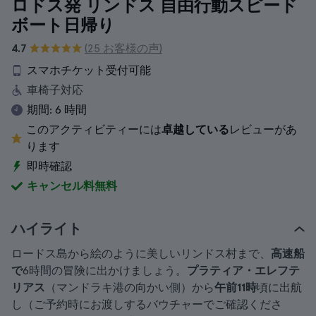
ロドス発 リンドス 自由行動スピード
ボート日帰り
4.7
(25 お客様の声)
スマホチケット受付可能
車椅子対応
期間:
6 時間
このアクティビティーには
卓越している
レビューがあ
ります
即時確認
キャンセル料無料
ハイライト
ロードス島から絵のように美しいリンドス村まで、
高速船
で
6時間の冒険に出かけましょう。
プラティア・エレフテ
リアス
（マンドラキ港の向かい側）から
午前11時
頃に出航
し（ご予約時にお渡しするバウチャーでご確認くださ