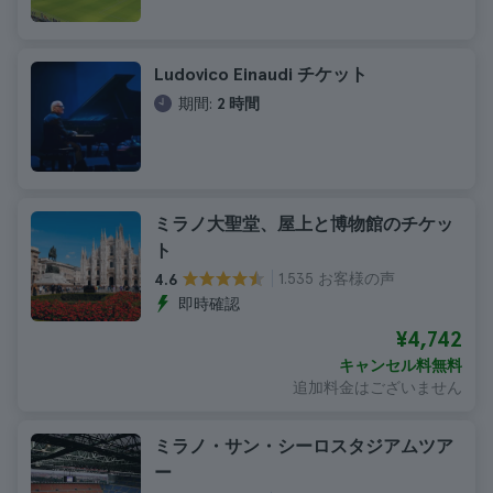
Ludovico Einaudi チケット
期間:
2 時間
ミラノ大聖堂、屋上と博物館のチケッ
ト
1.535 お客様の声
4.6
即時確認
¥4,742
キャンセル料無料
追加料金はございません
ミラノ・サン・シーロスタジアムツア
ー