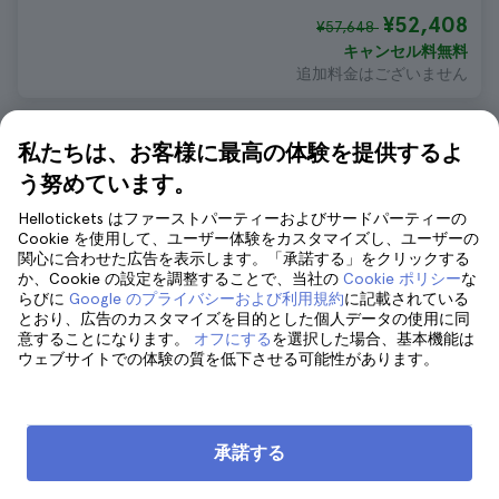
¥52,408
¥57,648
キャンセル料無料
追加料金はございません
コモ発 ルガーノ＆ベラージオ 日帰り旅
私たちは、お客様に最高の体験を提供するよ
行（クルーズ付き）
う努めています。
25 お客様の声
4.7
Hellotickets はファーストパーティーおよびサードパーティーの
期間:
8 hours
Cookie を使用して、ユーザー体験をカスタマイズし、ユーザーの
¥14,226
関心に合わせた広告を表示します。「承諾する」をクリックする
か、Cookie の設定を調整することで、当社の
Cookie ポリシー
な
キャンセル料無料
らびに
Google のプライバシーおよび利用規約
に記載されている
追加料金はございません
とおり、広告のカスタマイズを目的とした個人データの使用に同
意することになります。
オフにする
を選択した場合、基本機能は
ウェブサイトでの体験の質を低下させる可能性があります。
ミラノ・10のベストミュージアム
承諾する
ミラノ大聖堂、屋上と博物館のチケッ
ト