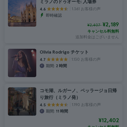
ミラノのドゥオーモ: 入場券
1.361 お客様の声
4.6
即時確認
¥2,189
¥2,407
キャンセル料無料
追加料金はございません
Olivia Rodrigo チケット
1.130 お客様の声
4.7
期間:
2 時間
コモ湖、ルガーノ、ベッラージョ日帰
り旅行（ミラノ発）
1.190 お客様の声
4.5
期間:
11 時間
¥12,402