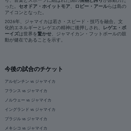
り、音楽とスポーツに結ばれた国の
情熱と誇り
が原動力だ
った。
セオドア・ホイットモア
、
ロビー・アール
らは島の
アイコンとなった。
2026年、ジャマイカは若さ・スピード・技巧を融合。文
化的エネルギーとレゲエの精神に後押しされ、
レゲエ・ボ
ーイズ
は世界を
驚かせ
、ジャマイカン・フットボールの鼓
動が健在であることを示す。
今後の試合のチケット
アルゼンチン vs ジャマイカ
フランス vs ジャマイカ
ノルウェー vs ジャマイカ
イングランド vs ジャマイカ
ブラジル vs ジャマイカ
メキシコ vs ジャマイカ