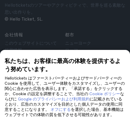
Helloticketsのツアーやアクティビティで、世界を巡る素敵な
思い出作りを。
© Hello Ticket, SL.
会社情報
都市
このウェブサイトについて
ニューヨーク
採用情報
ローマ
アフィリエイト
パリ
私たちは、お客様に最高の体験を提供するよ
お客様の声
ロンドン
う努めています。
個人情報保護方針
グラナダ
利用規約
クラクフ
Hellotickets はファーストパーティーおよびサードパーティーの
Cookie を使用して、ユーザー体験をカスタマイズし、ユーザーの
法律相談
テネリフェ
関心に合わせた広告を表示します。「承諾する」をクリックする
cookie
か、Cookie の設定を調整することで、当社の
Cookie ポリシー
な
らびに
Google のプライバシーおよび利用規約
に記載されている
とおり、広告のカスタマイズを目的とした個人データの使用に同
サポート
フォローしてください
意することになります。
オフにする
を選択した場合、基本機能は
ウェブサイトでの体験の質を低下させる可能性があります。
サポート
お問い合わせ