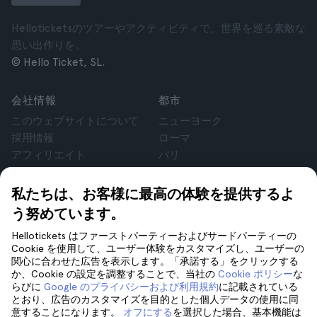
Helloticketsのツアーやアクティビティで、世界を巡る素敵な
思い出作りを。
© Hello Ticket, SL.
会社情報
都市
このウェブサイトについて
ニューヨーク
採用情報
ローマ
アフィリエイト
パリ
お客様の声
ロンドン
個人情報保護方針
グラナダ
私たちは、お客様に最高の体験を提供するよ
利用規約
クラクフ
う努めています。
法律相談
テネリフェ
Hellotickets はファーストパーティーおよびサードパーティーの
cookie
Cookie を使用して、ユーザー体験をカスタマイズし、ユーザーの
関心に合わせた広告を表示します。「承諾する」をクリックする
か、Cookie の設定を調整することで、当社の
Cookie ポリシー
な
サポート
フォローしてください
らびに
Google のプライバシーおよび利用規約
に記載されている
サポート
とおり、広告のカスタマイズを目的とした個人データの使用に同
意することになります。
オフにする
を選択した場合、基本機能は
お問い合わせ