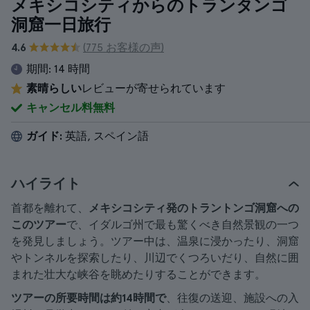
メキシコシティからのトランタンゴ
洞窟一日旅行
4.6
(775 お客様の声)
期間:
14 時間
素晴らしい
レビューが寄せられています
キャンセル料無料
ガイド:
英語, スペイン語
ハイライト
首都を離れて、
メキシコシティ発のトラントンゴ洞窟への
このツアー
で、イダルゴ州で最も驚くべき自然景観の一つ
を発見しましょう。ツアー中は、温泉に浸かったり、洞窟
やトンネルを探索したり、川辺でくつろいだり、自然に囲
まれた壮大な峡谷を眺めたりすることができます。
ツアーの所要時間は約14時間で
、往復の送迎、施設への入