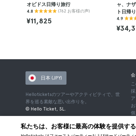
オビドス日帰り旅行
ャ、ナザ
(762 お客様の声)
4.8
ト日帰り
4.9
¥11,825
¥34,3
会
日本 (JPY)
こ
採
Helloticketsのツアーやアクティビティで、世
ア
界を巡る素敵な思い出作りを。
お
© Hello Ticket, SL.
個
利
私たちは、お客様に最高の体験を提供する
法
co
Hellotickets はファーストパーティーおよびサードパー