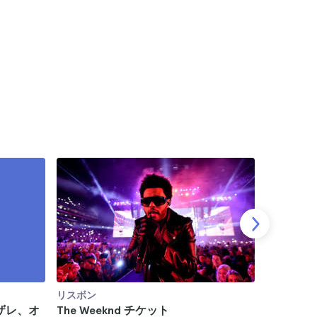
リスボン
リスボン
ザレ、オ
The Weeknd チケット
リスボン