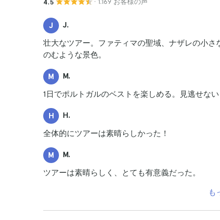
· 1.169 お客様の声
4.5
J.
J
壮大なツアー。ファティマの聖域、ナザレの小さ
のむような景色。
M.
M
1日でポルトガルのベストを楽しめる。見逃せない
H.
H
全体的にツアーは素晴らしかった！
M.
M
ツアーは素晴らしく、とても有意義だった。
も