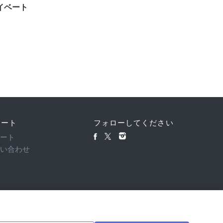
イベート
ス体験チ
4.6
¥6,20
ポート
フォローしてください
ポート
問い合わせ