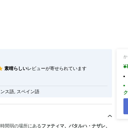
か
¥
素晴らしい
レビューが寄せられています
ランス語, スペイン語
ク
2時間弱の場所にある
ファティマ、バタルハ・ナザレ、