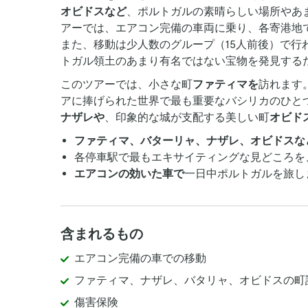
オビドスなど
、ポルトガルの素晴らしい場所やあ
アーでは、エアコン完備の車両に乗り、各寄港地
また、移動は少人数のグループ（15人前後）で行
トガル領土のあまり有名ではない宝物を発見する
このツアーでは、小さな町
ファティマを
訪れます
アに捧げられた世界で最も重要なバシリカのひと
ナザレや
、印象的な城が支配する美しい町
オビド
ファティマ、バターリャ、ナザレ、オビドスな
各停車駅で最もエキサイティングな見どころを
エアコンの効いた車で
一日中ポルトガルを旅し
含まれるもの
エアコン完備の車での移動
ファティマ、ナザレ、バタリャ、オビドスの町
傷害保険