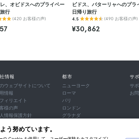
レ、オビドスへのプライベー
ビドス、バターリャへのプラ
旅行
日帰り旅行
(420 お客様の声)
(490 お客様の声)
4.5
57
¥30,862
社情報
都市
サ
のウェブサイトについて
ニューヨーク
サ
用情報
ローマ
お
フィリエイト
パリ
客様の声
ロンドン
人情報保護方針
グラナダ
用規約
クラクフ
よう努めています。
律相談
テネリフェ
okie
ティーの Cookie を使用して、ユーザー体験をカスタマイズし、