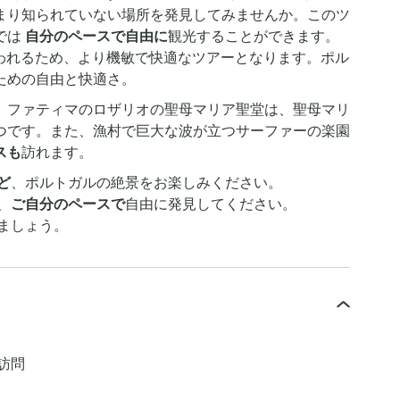
まり知られていない場所を発見してみませんか。このツ
では
自分のペースで自由に
観光することができます。
われるため、より機敏で快適なツアーとなります。ポル
ための自由と快適さ。
。ファティマのロザリオの聖母マリア聖堂は、聖母マリ
つです。また、漁村で巨大な波が立つサーファーの楽園
スも
訪れます。
ど
、ポルトガルの絶景をお楽しみください。
、
ご自分のペースで
自由に発見してください。
ましょう。
訪問