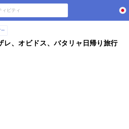
アー
ザレ、オビドス、バタリャ日帰り旅行