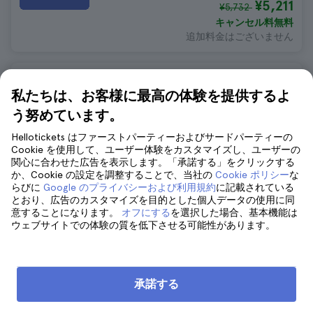
¥5,211
¥5,732
キャンセル料無料
追加料金はございません
リスボンの乗り降り自由バスとトラム
私たちは、お客様に最高の体験を提供するよ
462 お客様の声
4.8
う努めています。
¥7,016
¥7,717
Hellotickets はファーストパーティーおよびサードパーティーの
キャンセル料無料
Cookie を使用して、ユーザー体験をカスタマイズし、ユーザーの
追加料金はございません
関心に合わせた広告を表示します。「承諾する」をクリックする
か、Cookie の設定を調整することで、当社の
Cookie ポリシー
な
らびに
Google のプライバシーおよび利用規約
に記載されている
コンボ：リスボン ホップオンホップオ
とおり、広告のカスタマイズを目的とした個人データの使用に同
フバス、トラム、ボートチケット
意することになります。
オフにする
を選択した場合、基本機能は
ウェブサイトでの体験の質を低下させる可能性があります。
609 お客様の声
4.6
即時確認
¥8,574
¥9,431
承諾する
キャンセル料無料
追加料金はございません