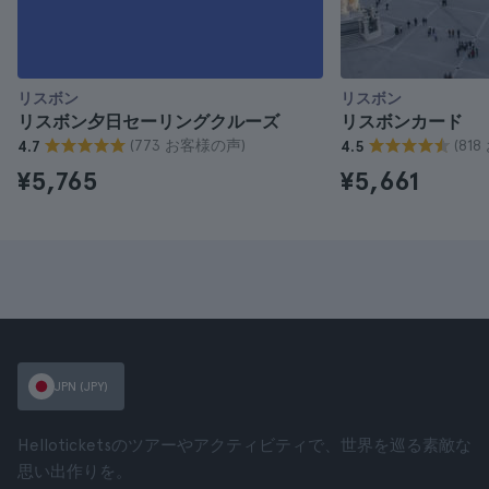
リスボン
リスボン
リスボン夕日セーリングクルーズ
リスボンカード
(773 お客様の声)
(81
4.7
4.5
¥5,765
¥5,661
JPN (JPY)
Helloticketsのツアーやアクティビティで、世界を巡る素敵な
思い出作りを。