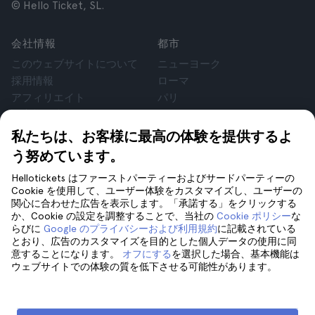
© Hello Ticket, SL.
会社情報
都市
このウェブサイトについて
ニューヨーク
採用情報
ローマ
アフィリエイト
パリ
お客様の声
ロンドン
個人情報保護方針
グラナダ
私たちは、お客様に最高の体験を提供するよ
利用規約
クラクフ
う努めています。
法律相談
テネリフェ
Hellotickets はファーストパーティーおよびサードパーティーの
cookie
Cookie を使用して、ユーザー体験をカスタマイズし、ユーザーの
関心に合わせた広告を表示します。「承諾する」をクリックする
か、Cookie の設定を調整することで、当社の
Cookie ポリシー
な
サポート
フォローしてください
らびに
Google のプライバシーおよび利用規約
に記載されている
サポート
とおり、広告のカスタマイズを目的とした個人データの使用に同
意することになります。
オフにする
を選択した場合、基本機能は
お問い合わせ
ウェブサイトでの体験の質を低下させる可能性があります。