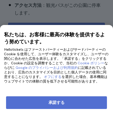
アクセス方法
：観光バスがこの公園に停車
します。
観光バスのチケットを予約する
私たちは、お客様に最高の体験を提供するよ
う努めています。
Hellotickets はファーストパーティーおよびサードパーティーの
Cookie を使用して、ユーザー体験をカスタマイズし、ユーザーの
7. トラムでポルトを巡り、電気自
関心に合わせた広告を表示します。「承諾する」をクリックする
か、Cookie の設定を調整することで、当社の
Cookie ポリシー
な
動車博物館で旅を終えよう
らびに
Google のプライバシーおよび利用規約
に記載されている
とおり、広告のカスタマイズを目的とした個人データの使用に同
意することになります。
オフにする
を選択した場合、基本機能は
ウェブサイトでの体験の質を低下させる可能性があります。
承諾する