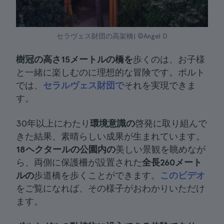
セラヴェス財団の高架橋| ©Angel D
樹冠の高さ15メートルの橋を
歩くのは、お子様
と一緒に楽しむのに理想的な冒険です。ポルト
では、
セラルヴェス財団で
それを実現できま
す。
30年以上にわたり
環境意識の
啓発に取り組んで
きた結果、素晴らしい成果が生まれています。
18ヘクタールの公園内の
美しい景観を眺めなが
ら、両側に保護柵が設置された
全長260メート
ルの
歩道橋を歩くことができます。
このビデオ
をご覧になれば、その様子がおわかりいただけ
ます。