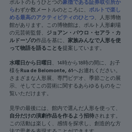
ポルトのもうひとつの
象徴である証券取引所か
ら
わずか数メートルのところに、
ポルトで楽し
める最高のアクティビティのひとつ
、人形博物
館があります。この博物館は、ポルト人形劇場
の元芸術監督、
ジョアン・パウロ・セアラ・カ
ルドーゾの
作品を基に、
家族みんなで人形を使
って物語を語ることを
提案しています。
水曜日から日曜日
、14時から18時の間に、お子
様を
Rua de Belomonte, 61
へお連れください。
さまざまな人形展、専門ビデオ、季節ごとの展
示、そしてこの芸術に関するあらゆるものをご
覧いただけます。
見学の最後には、館内で選んだ人形を使って、
自分だけの演劇作品を作るよう招待
されます。
この活動は楽しく、感情を探求し、創造的な方
法で思考を表現することができます。