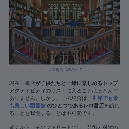
レロ書店| ©Wells T
現在、書店
が子供たちと一緒に楽しめるトップ
アクティビティの
リストに入ることはほとんど
ありません。しかし、この場合は、
世界でも最
も美しい図書館
のひとつであるレロ書店
を訪れ
ることを我慢することは不可能です。
遠くから、そのファサードには、芸術と科学の