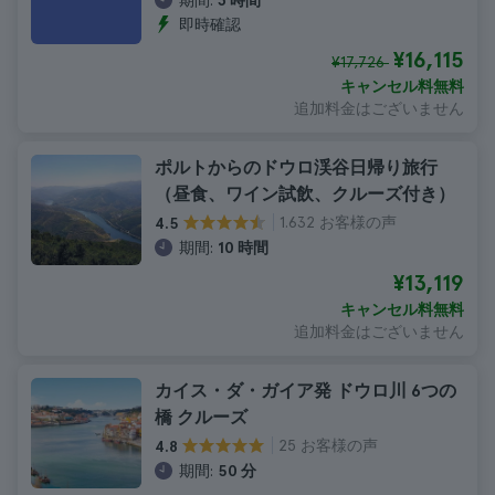
期間:
3 時間
即時確認
¥16,115
¥17,726
キャンセル料無料
追加料金はございません
ポルトからのドウロ渓谷日帰り旅行
（昼食、ワイン試飲、クルーズ付き）
1.632 お客様の声
4.5
期間:
10 時間
¥13,119
キャンセル料無料
追加料金はございません
カイス・ダ・ガイア発 ドウロ川 6つの
橋 クルーズ
25 お客様の声
4.8
期間:
50 分