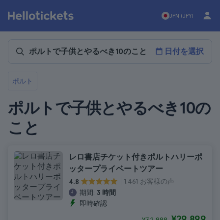
JPN (JPY)
日付を選択
ポルト
ポルトで子供とやるべき10の
こと
レロ書店チケット付きポルトハリーポ
ッタープライベートツアー
1.461 お客様の声
4.8
期間:
3 時間
即時確認
¥29,899