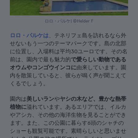
ロロ・パルケ| ©Helder F
ロロ・パルケは
、テネリフェ島を訪れるなら外
せないもう一つのテーマパークです。島の北部
に位置し、入場料は平均30ユーロです。その名
前は、園内で最も魅力的
で愛らしい動物である
オウムやコンゴウインコに
由来しています。園
内を散策していると、彼らが鳴く声が聞こえて
くるでしょう。
園内は
美しいラン
や
ヤシの木など、豊かな熱帯
植物に
溢れています。あるエリアでは、イルカ
やアシカ、その他の海洋生物を見ることができ
ます。また、この公園に暮らす6頭のシャチの
ショーも観覧可能です。素晴らしいと思いませ