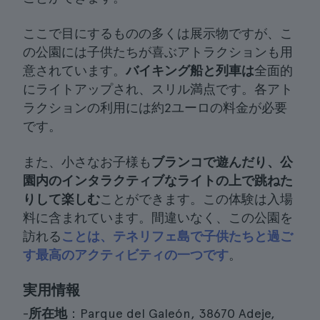
ここで目にするものの多くは展示物ですが、こ
の公園には子供たちが喜ぶアトラクションも用
意されています。
バイキング船と列車は
全面的
にライトアップされ、スリル満点です。各アト
ラクションの利用には約2ユーロの料金が必要
です。
また、小さなお子様も
ブランコで遊んだり、公
園内のインタラクティブなライトの上で跳ねた
りして楽しむ
ことができます。この体験は入場
料に含まれています。間違いなく、この公園を
訪れる
ことは、テネリフェ島で子供たちと過ご
す最高のアクティビティの一つです
。
実用情報
-
所在地
：Parque del Galeón, 38670 Adeje,