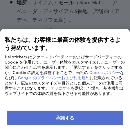
場所
：サイアム・モール（Siam Mall）、ア
ベニーダ・デ・サイアム3番地、店舗Z8（ア
デヘ、テネリフェ島）。
おすすめの時期
：一年中いつでも。
私たちは、お客様に最高の体験を提供するよ
料金
：約10ユーロ。
う努めています。
営業時間
：午前11時から午後9時まで。
Hellotickets はファーストパーティーおよびサードパーティーの
Cookie を使用して、ユーザー体験をカスタマイズし、ユーザーの
関心に合わせた広告を表示します。「承諾する」をクリックする
か、Cookie の設定を調整することで、当社の
Cookie ポリシー
な
らびに
Google のプライバシーおよび利用規約
に記載されている
7. キッズ・ランド・パーク
とおり、広告のカスタマイズを目的とした個人データの使用に同
意することになります。
オフにする
を選択した場合、基本機能は
ウェブサイトでの体験の質を低下させる可能性があります。
承諾する