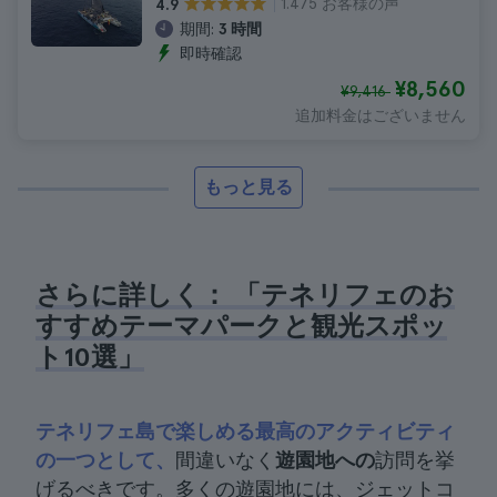
1.475 お客様の声
4.9
期間:
3 時間
即時確認
¥8,560
¥9,416
追加料金はございません
もっと見る
さらに詳しく： 「テネリフェのお
すすめテーマパークと観光スポッ
ト10選」
テネリフェ島で楽しめる最高のアクティビティ
の一つとして、
間違いなく
遊園地への
訪問を挙
げるべきです。多くの遊園地には、ジェットコ