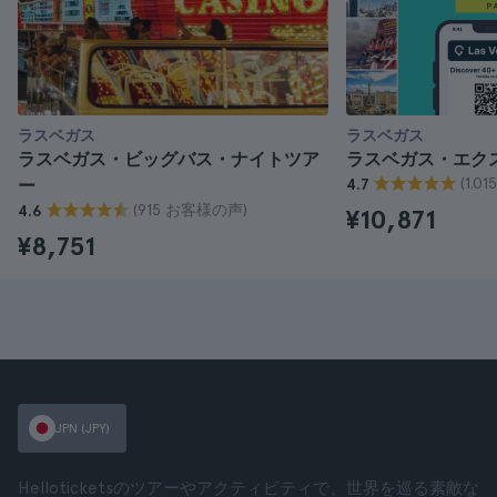
ラスベガス
ラスベガス
ラスベガス・ビッグバス・ナイトツア
ラスベガス・エク
(1.
ー
4.7
(915 お客様の声)
4.6
¥10,871
¥8,751
JPN (JPY)
Helloticketsのツアーやアクティビティで、世界を巡る素敵な