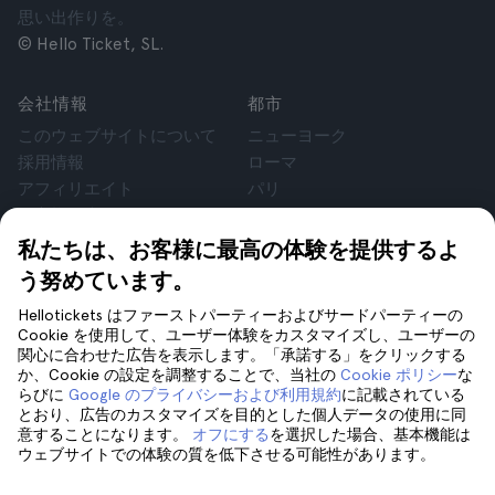
思い出作りを。
© Hello Ticket, SL.
会社情報
都市
このウェブサイトについて
ニューヨーク
採用情報
ローマ
アフィリエイト
パリ
お客様の声
ロンドン
個人情報保護方針
グラナダ
私たちは、お客様に最高の体験を提供するよ
利用規約
クラクフ
う努めています。
法律相談
テネリフェ
Hellotickets はファーストパーティーおよびサードパーティーの
cookie
Cookie を使用して、ユーザー体験をカスタマイズし、ユーザーの
関心に合わせた広告を表示します。「承諾する」をクリックする
か、Cookie の設定を調整することで、当社の
Cookie ポリシー
な
サポート
フォローしてください
らびに
Google のプライバシーおよび利用規約
に記載されている
サポート
とおり、広告のカスタマイズを目的とした個人データの使用に同
意することになります。
オフにする
を選択した場合、基本機能は
お問い合わせ
ウェブサイトでの体験の質を低下させる可能性があります。