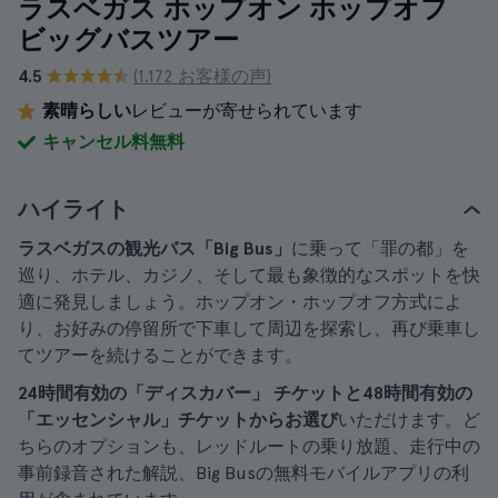
ラスベガス ホップオン ホップオフ
ビッグバスツアー
4.5
(1.172 お客様の声)
素晴らしい
レビューが寄せられています
キャンセル料無料
ハイライト
ラスベガスの観光バス「Big Bus」
に乗って「罪の都」を
巡り、ホテル、カジノ、そして最も象徴的なスポットを快
適に発見しましょう。ホップオン・ホップオフ方式によ
り、お好みの停留所で下車して周辺を探索し、再び乗車し
てツアーを続けることができます。
24時間有効の「ディスカバー」
チケットと48時間有効の
「エッセンシャル」チケットからお選び
いただけます。ど
ちらのオプションも、レッドルートの乗り放題、走行中の
事前録音された解説、Big Busの無料モバイルアプリの利