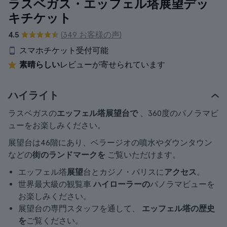
ラスベガス・エッフェル塔展望デッ
キチケット
4.5
(349 お客様の声)
スマホチケット受付可能
素晴らしい
レビューが寄せられています
ハイライト
ラスベガスの
エッフェル塔展望台で
、360度のパノラマビ
ューをお楽しみください。
展望台は46階にあり、ベラージオの噴水やダウンタウン
などの
街のランドマークを
ご覧いただけます。
エッフェル塔
展望
台とカジノ・パリスに
アクセス
。
世界最大級の観覧車
ハイローラーの
パノラマビューを
お楽しみください。
展望台の専門スタッフを通して、
エッフェル塔の歴史
を
ご覧ください。