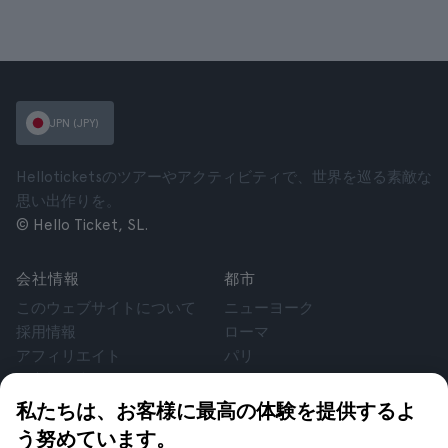
JPN (JPY)
Helloticketsのツアーやアクティビティで、世界を巡る素敵な
思い出作りを。
© Hello Ticket, SL.
会社情報
都市
このウェブサイトについて
ニューヨーク
採用情報
ローマ
アフィリエイト
パリ
お客様の声
ロンドン
個人情報保護方針
グラナダ
私たちは、お客様に最高の体験を提供するよ
利用規約
クラクフ
う努めています。