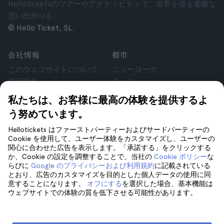
Helloticketsのツアーやアクティビティで、世界を巡る素敵な
思い出作りを。
© Hello Ticket, SL.
会社情報
都市
このウェブサイトについて
ニューヨーク
採用情報
ローマ
アフィリエイト
パリ
私たちは、お客様に最高の体験を提供するよ
お客様の声
ロンドン
う努めています。
個人情報保護方針
グラナダ
利用規約
クラクフ
Hellotickets はファーストパーティーおよびサードパーティーの
Cookie を使用して、ユーザー体験をカスタマイズし、ユーザーの
法律相談
テネリフェ
関心に合わせた広告を表示します。「承諾する」をクリックする
cookie
か、Cookie の設定を調整することで、当社の
Cookie ポリシー
な
らびに
Google のプライバシーおよび利用規約
に記載されている
とおり、広告のカスタマイズを目的とした個人データの使用に同
サポート
フォローしてください
意することになります。
オフにする
を選択した場合、基本機能は
ウェブサイトでの体験の質を低下させる可能性があります。
サポート
お問い合わせ