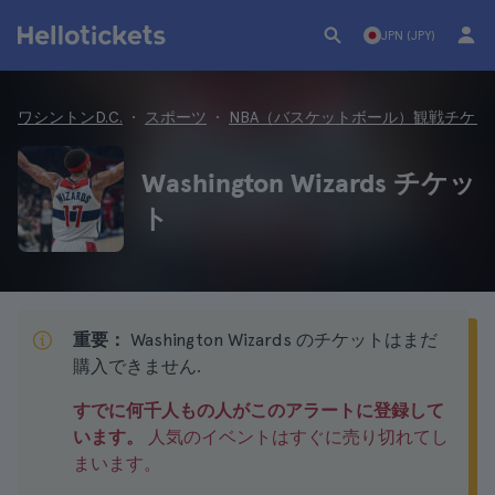
JPN (JPY)
ワシントンD.C.
スポーツ
NBA（バスケットボール）観戦チケッ
Washington Wizards チケッ
ト
重要：
Washington Wizards のチケットはまだ
購入できません.
すでに何千人もの人がこのアラートに登録して
います。
人気のイベントはすぐに売り切れてし
まいます。