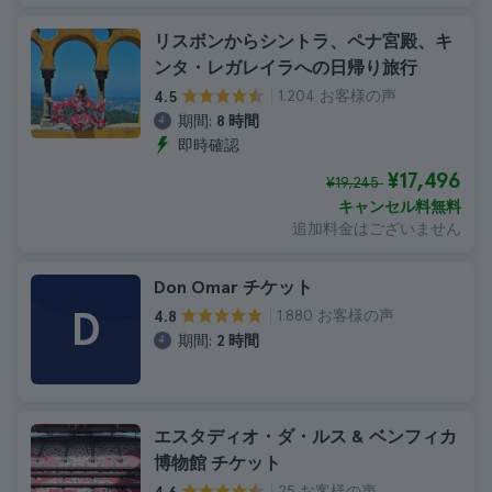
リスボンからシントラ、ペナ宮殿、キ
ンタ・レガレイラへの日帰り旅行
1.204 お客様の声
4.5
期間:
8 時間
即時確認
¥17,496
¥19,245
キャンセル料無料
追加料金はございません
Don Omar チケット
D
1.880 お客様の声
4.8
期間:
2 時間
エスタディオ・ダ・ルス & ベンフィカ
博物館 チケット
25 お客様の声