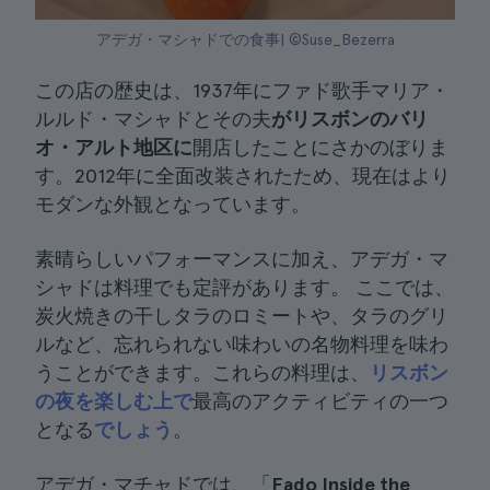
アデガ・マシャドでの食事| ©Suse_Bezerra
この店の歴史は、1937年にファド歌手マリア・
ルルド・マシャドとその夫
がリスボンのバリ
オ・アルト地区に
開店したことにさかのぼりま
す。2012年に全面改装されたため、現在はより
モダンな外観となっています。
素晴らしいパフォーマンスに加え、アデガ・マ
シャドは料理でも定評があります。 ここでは、
炭火焼きの干しタラのロミートや、タラのグリ
ルなど、忘れられない味わいの名物料理を味わ
うことができます。これらの料理は、
リスボン
の夜を楽しむ上で
最高のアクティビティの一つ
となる
でしょう
。
アデガ・マチャドでは、「
Fado Inside the