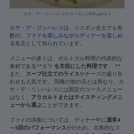
カサ・デ・リンハレスのサーモン| ©Rogério V
カサ・デ・リンハレスは
、リスボン全土でも有
数の、
ファドを楽しみながらディナーを楽しめ
る
名店として知られています。
メニューの多くは、ポルトガル料理の代表的な
食材である**タラ
を主役にした料理です
。 **
また、
スープ仕立てのライス
やチーズの盛り合
わせも人気です。 同種の他の店とは異なり、カ
サ・デ・リンハレスには固定のコースメニュー
はなく、
アラカルトまたはテイスティングメニ
ューから選ぶ
ことができます。
ファドの演奏については、ディナー中に
通常4
～5回のパフォーマンス
が行われ、古典的なス