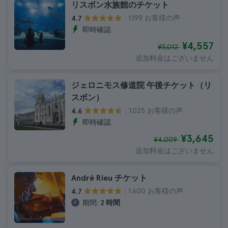
リスボン水族館のチケット
1.199 お客様の声
4.7
即時確認
¥4,557
¥5,012
追加料金はございません
ジェロニモス修道院 午後チケット（リ
スボン）
1.025 お客様の声
4.6
即時確認
¥3,645
¥4,009
追加料金はございません
André Rieu チケット
1.600 お客様の声
4.7
期間:
2 時間