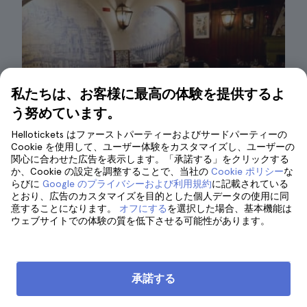
私たちは、お客様に最高の体験を提供するよ
う努めています。
Hellotickets はファーストパーティーおよびサードパーティーの
Cookie を使用して、ユーザー体験をカスタマイズし、ユーザーの
関心に合わせた広告を表示します。「承諾する」をクリックする
か、Cookie の設定を調整することで、当社の
Cookie ポリシー
な
らびに
Google のプライバシーおよび利用規約
に記載されている
とおり、広告のカスタマイズを目的とした個人データの使用に同
ア・セヴェラ店内| ©Sugapapa
意することになります。
オフにする
を選択した場合、基本機能は
ウェブサイトでの体験の質を低下させる可能性があります。
バリオ・アルト地区で最も伝統あるファドライ
ブレストランの一つが、1955年にオープンした
「
A Severa
」です。 訪れる際は、他の店より価
承諾する
格帯が高く、1人あたり約30ユーロの
最低消費