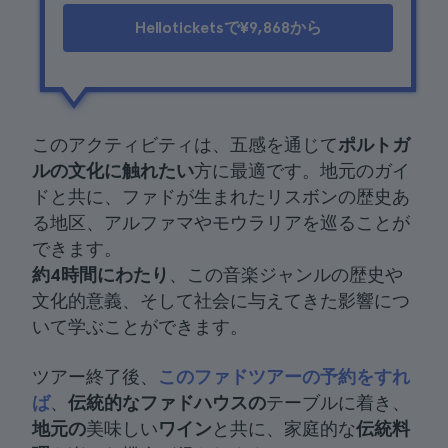
Helloticketsで¥9,868から
このアクティビティは、五感を通じて
ポルトガ
ルの文化に触れたい
方に最適です。地元のガイ
ドと共に、ファドが生まれたリスボンの歴史あ
る地区、アルファマやモウラリアを巡ることが
できます。
約4時間にわたり
、この音楽ジャンルの歴史や
文化的意義、そして社会に与えてきた影響につ
いて学ぶことができます。
ツアー終了後、
このファドツアーの予約をすれ
ば
、
伝統的なファドハウスの
テーブルに着き、
地元の
美味しい
ワイン
と共に、家庭的な
伝統料