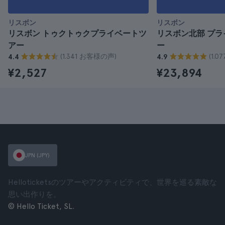
リスボン
リスボン
リスボン トゥクトゥクプライベートツ
リスボン北部 プ
アー
ー
(1.341 お客様の声)
(1.
4.4
4.9
¥2,527
¥23,894
JPN (JPY)
Helloticketsのツアーやアクティビティで、世界を巡る素敵な
思い出作りを。
© Hello Ticket, SL.