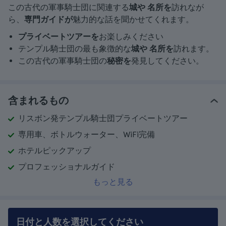
この古代の軍事騎士団に関連する
城や
名所を
訪れなが
ら、
専門ガイドが
魅力的な話を聞かせてくれます。
プライベートツアーを
お楽しみください
テンプル騎士団の最も象徴的な
城や
名所を
訪れます。
この古代の軍事騎士団の
秘密を
発見してください。
含まれるもの
リスボン発テンプル騎士団プライベートツアー
専用車、ボトルウォーター、WiFi完備
ホテルピックアップ
プロフェッショナルガイド
もっと見る
日付と人数を選択してください