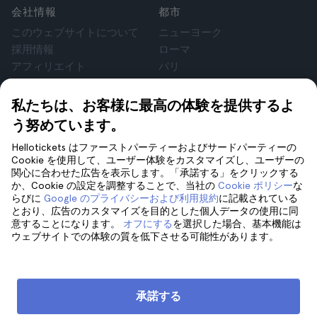
会社情報
都市
このウェブサイトについて
ニューヨーク
採用情報
ローマ
アフィリエイト
パリ
お客様の声
ロンドン
個人情報保護方針
グラナダ
私たちは、お客様に最高の体験を提供するよ
利用規約
クラクフ
う努めています。
法律相談
テネリフェ
Hellotickets はファーストパーティーおよびサードパーティーの
cookie
Cookie を使用して、ユーザー体験をカスタマイズし、ユーザーの
関心に合わせた広告を表示します。「承諾する」をクリックする
か、Cookie の設定を調整することで、当社の
Cookie ポリシー
な
サポート
フォローしてください
らびに
Google のプライバシーおよび利用規約
に記載されている
サポート
とおり、広告のカスタマイズを目的とした個人データの使用に同
意することになります。
オフにする
を選択した場合、基本機能は
お問い合わせ
ウェブサイトでの体験の質を低下させる可能性があります。
承諾する